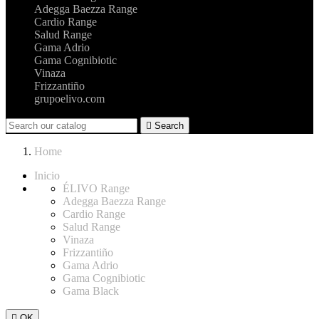
Adegga Baezza Range
Cardio Range
Salud Range
Gama Adrio
Gama Cognibiotic
Vinaza
Frizzantiño
grupoelivo.com

Search
Home
Inicio
ÉLIVO Range
Adegga Baezza Range
Cardio Range
Salud Range
Vinaza
Frizzantiño
Gama Adrio
Gama Cognibiotic
Gama Black

OK