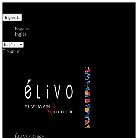
Call us:
+34 676 946 305
Language:
Inglés

Español
Inglés

Sign in
shopping_cart
Cart
(0)

ÉLIVO Range