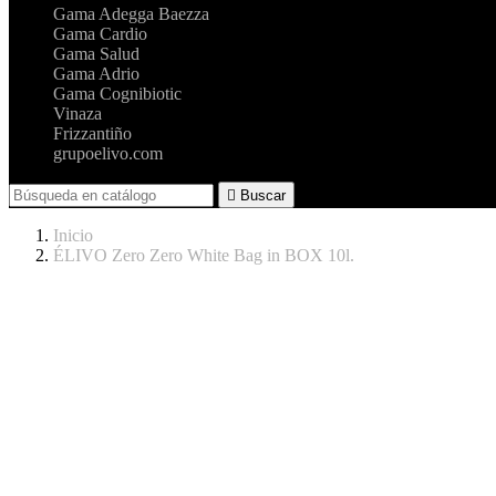
Gama Adegga Baezza
Gama Cardio
Gama Salud
Gama Adrio
Gama Cognibiotic
Vinaza
Frizzantiño
grupoelivo.com

Buscar
Inicio
ÉLIVO Zero Zero White Bag in BOX 10l.