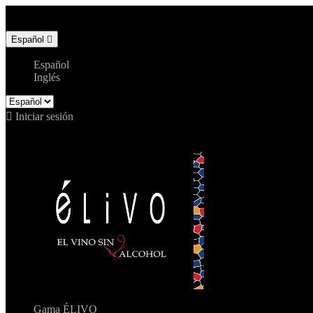
Llámenos:
+34 676 946 305
Idioma:
Español

Español
Inglés

Iniciar sesión
shopping_cart
Carrito
(0)

Gama ÉLIVO