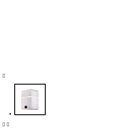


