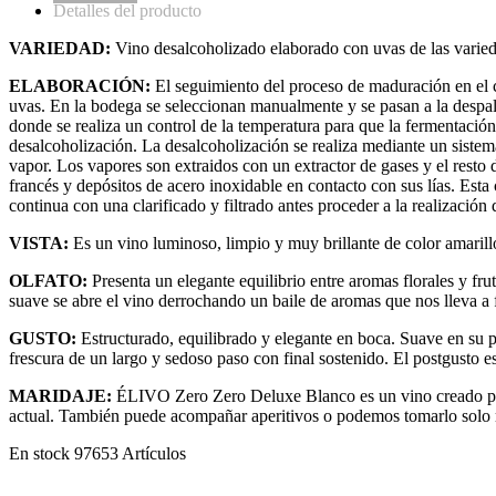
Detalles del producto
VARIEDAD:
Vino desalcoholizado elaborado con uvas de las varie
ELABORACIÓN:
El seguimiento del proceso de maduración en el c
uvas. En la bodega se seleccionan manualmente y se pasan a la despali
donde se realiza un control de la temperatura para que la fermentación
desalcoholización. La desalcoholización se realiza mediante un sistem
vapor. Los vapores son extraidos con un extractor de gases y el resto 
francés y depósitos de acero inoxidable en contacto con sus lías. Est
continua con una clarificado y filtrado antes proceder a la realización
VISTA:
Es un vino luminoso, limpio y muy brillante de color amarillo
OLFATO:
Presenta un elegante equilibrio entre aromas florales y f
suave se abre el vino derrochando un baile de aromas que nos lleva a 
GUSTO:
Estructurado, equilibrado y elegante en boca. Suave en su 
frescura de un largo y sedoso paso con final sostenido. El postgusto e
MARIDAJE:
ÉLIVO Zero Zero Deluxe Blanco es un vino creado para
actual. También puede acompañar aperitivos o podemos tomarlo solo m
En stock
97653 Artículos