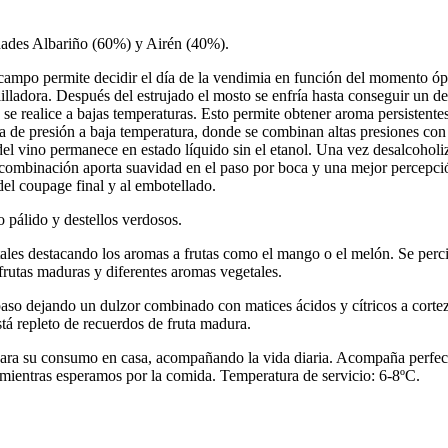
dades Albariño (60%) y Airén (40%).
ampo permite decidir el día de la vendimia en función del momento ópti
lladora. Después del estrujado el mosto se enfría hasta conseguir un de
 se realice a bajas temperaturas. Esto permite obtener aroma persistente
a de presión a baja temperatura, donde se combinan altas presiones con
del vino permanece en estado líquido sin el etanol. Una vez desalcoholi
a combinación aporta suavidad en el paso por boca y una mejor percepció
 del coupage final y al embotellado.
 pálido y destellos verdosos.
rutales destacando los aromas a frutas como el mango o el melón. Se per
frutas maduras y diferentes aromas vegetales.
paso dejando un dulzor combinado con matices ácidos y cítricos a corte
stá repleto de recuerdos de fruta madura.
 su consumo en casa, acompañando la vida diaria. Acompaña perfectame
ientras esperamos por la comida. Temperatura de servicio: 6-8ºC.